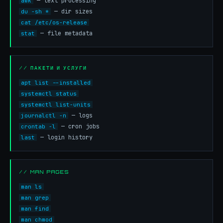
— text processing
awk
— dir sizes
du -sh *
cat /etc/os-release
— file metadata
stat
// ПАКЕТИ И УСЛУГИ
apt list --installed
systemctl status
systemctl list-units
— logs
journalctl -n
— cron jobs
crontab -l
— login history
last
// MAN PAGES
man ls
man grep
man find
man chmod