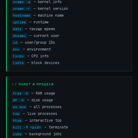
— kernel info
uname -a
— kernel version
uname -r
— machine name
hostname
— runtime
uptime
— текущо време
date
— current user
whoami
— user/group IDs
id
— environment
env
— CPU info
lscpu
— block devices
lsblk
// ПАМЕТ И ПРОЦЕСИ
— RAM usage
free -h
— disk usage
df -h
— all processes
ps aux
— live processes
top
— interactive top
htop
— terminate
kill -9 <pid>
— background jobs
jobs