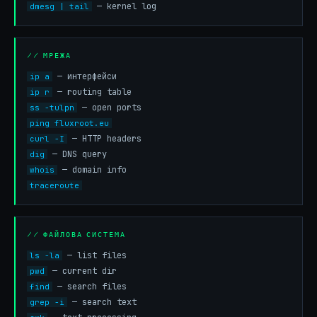
— kernel log
dmesg | tail
// МРЕЖА
— интерфейси
ip a
— routing table
ip r
— open ports
ss -tulpn
ping fluxroot.eu
— HTTP headers
curl -I
— DNS query
dig
— domain info
whois
traceroute
// ФАЙЛОВА СИСТЕМА
— list files
ls -la
— current dir
pwd
— search files
find
— search text
grep -i