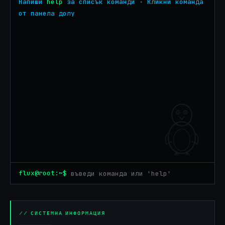
Напиши 
help
 за списък команди · Кликни команда 
от панела долу
flux@root:~$
// СИСТЕМНА ИНФОРМАЦИЯ