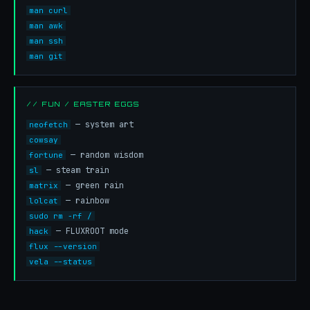
man curl
man awk
man ssh
man git
// FUN / EASTER EGGS
— system art
neofetch
cowsay
— random wisdom
fortune
— steam train
sl
— green rain
matrix
— rainbow
lolcat
sudo rm -rf /
— FLUXROOT mode
hack
flux --version
vela --status