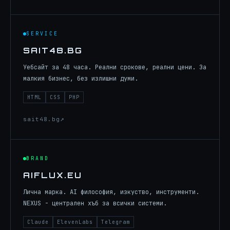
SERVICE
SAIT48.BG
Уебсайт за 48 часа. Реални срокове, реални цени. За
малкия бизнес, без излишни думи.
HTML
CSS
PHP
sait48.bg
BRAND
AIFLUX.EU
Лична марка. AI философия, изкуство, инструменти.
NEXUS - централен хъб за всички системи.
Claude
ElevenLabs
Telegram