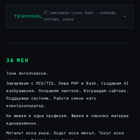
// симулиран Linux bash · команди,
→
TERMINAL
тестове, учене
ЗА МЕН
Тони Ангелчовски.
Заварявам с MIG/TIG. Пиша PHP и Bash. Създавам AI
изображения. Поправям лаптопи. Изграждам сайтове.
Поддържам системи. Работя смени като
електрооператор.
Не живея в една професия. Живея в няколко материи
едновременно.
Металът иска ръка. Кодът иска мисъл. Токът иска