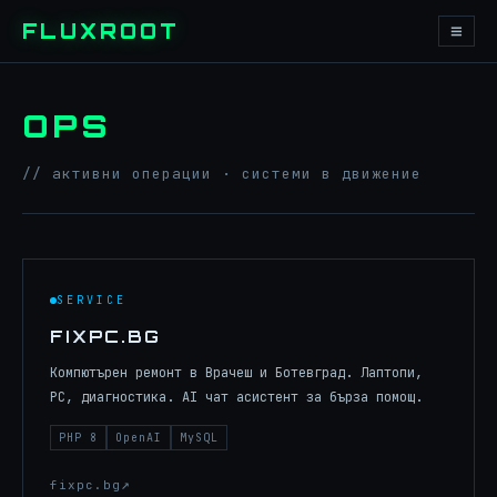
≡
FLUXROOT
OPS
// активни операции · системи в движение
SERVICE
FIXPC.BG
Компютърен ремонт в Врачеш и Ботевград. Лаптопи,
PC, диагностика. AI чат асистент за бърза помощ.
PHP 8
OpenAI
MySQL
fixpc.bg