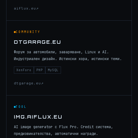
aiflux.eu
COMMUNITY
DTGARAGE.EU
Форум за автомобили, заваряване, Linux и AI.
Индустриален дизайн. Истински хора, истински теми.
XenForo
PHP
MySQL
dtgarage.eu
TOOL
IMG.AIFLUX.EU
AI image generator с Flux Pro. Credit система,
предизвикателства, автоматични награди.