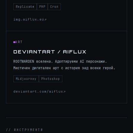
Replicate
PHP
Cron
img.aiflux.eu
ART
DEVIANTART / AIFLUX
ROOTWARDEN вселена. Адоптируеми AI персонажи.
Мистичен дигитален арт с история зад всеки герой.
Midjourney
Photoshop
deviantart.com/aiflux
// ИНСТРУМЕНТИ